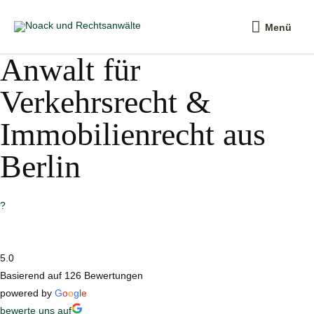
Zum
Menü
Inhalt
Menü
springen
Anwalt für
Verkehrsrecht &
Immobilienrecht aus
Berlin
?
5.0
Basierend auf 126 Bewertungen
powered by
G
o
o
g
l
e
bewerte uns auf