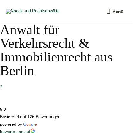
Zum
Menü
Inhalt
Menü
springen
Anwalt für
Verkehrsrecht &
Immobilienrecht aus
Berlin
?
5.0
Basierend auf 126 Bewertungen
powered by
G
o
o
g
l
e
bewerte uns auf