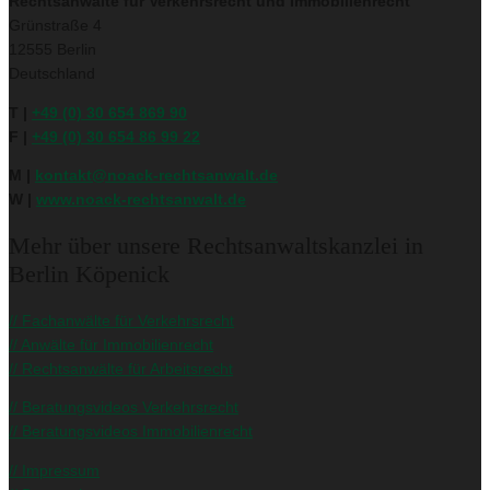
Rechtsanwälte für Verkehrsrecht und Immobilienrecht
Grünstraße 4
12555 Berlin
Deutschland
T |
+49 (0) 30 654 869 90
F |
+49 (0) 30 654 86 99 22
M |
kontakt@noack-rechtsanwalt.de
W |
www.noack-rechtsanwalt.de
Mehr über unsere Rechtsanwaltskanzlei in
Berlin Köpenick
// Fachanwälte für Verkehrsrecht
// Anwälte für Immobilienrecht
// Rechtsanwälte für Arbeitsrecht
// Beratungsvideos Verkehrsrecht
// Beratungsvideos Immobilienrecht
// Impressum