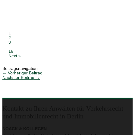


1
2
3
…
16
Next »
Beitragsnavigation
←
Vorheriger Beitrag
Nächster Beitrag
→
Kontakt zu Ihren Anwälten für Verkehrsrecht
und Immobilienrecht in Berlin
NOACK & KOLLEGEN