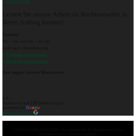
// Datenschutz
Lernen Sie unsere Arbeit als Rechtsanwälte in
Ihrem Auftrag kennen!
Termine
Mo – Do von 09 – 16 Uhr
Und nach Vereinbarung
// Kontakt aufnehmen
// Rückruf vereinbaren
Das sagen unsere Mandanten
5.0
Basierend auf 126 Bewertungen
powered by
G
o
o
g
l
e
bewerte uns auf
© NOACK UND KOLLEGEN | Rechtsanwälte für Verkehrsrecht und
Immobilienrecht in Berlin-Köpenick